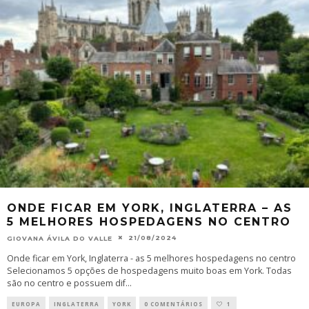
ONDE FICAR EM YORK, INGLATERRA – AS
5 MELHORES HOSPEDAGENS NO CENTRO
21/08/2024
GIOVANA ÁVILA DO VALLE
Onde ficar em York, Inglaterra - as 5 melhores hospedagens no centro
Selecionamos 5 opções de hospedagens muito boas em York. Todas
são no centro e possuem dif
...
EUROPA
INGLATERRA
YORK
0 COMENTÁRIOS
1