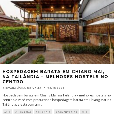
HOSPEDAGEM BARATA EM CHIANG MAI,
NA TAILÂNDIA – MELHORES HOSTELS NO
CENTRO
03/11/2023
GIOVANA ÁVILA DO VALLE
Hospedagem barata em Chiang Mai, na Tailândia – melhores hostels no
centro Se você está procurando hospedagem barata em Chiang Mai, na
Tailândia, e está com um
...
ÁSIA
CHIANG MAI
TAILÂNDIA
0 COMENTÁRIOS
1