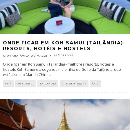
ONDE FICAR EM KOH SAMUI (TAILÂNDIA):
RESORTS, HOTÉIS E HOSTELS
16/10/2023
GIOVANA ÁVILA DO VALLE
Onde ficar em Koh Samui (Tailândia) - melhores resorts, hotéis e
hostels Koh Samui é a segunda maior ilha do Golfo da Tailândia, que
está a sul do Mar da China
...
ÁSIA
KOH SAMUI
TAILÂNDIA
0 COMENTÁRIOS
0