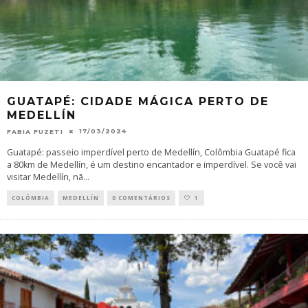
GUATAPÉ: CIDADE MÁGICA PERTO DE
MEDELLÍN
17/03/2024
FABIA FUZETI
Guatapé: passeio imperdível perto de Medellín, Colômbia Guatapé fica
a 80km de Medellín, é um destino encantador e imperdível. Se você vai
visitar Medellín, nã
...
COLÔMBIA
MEDELLÍN
0 COMENTÁRIOS
1