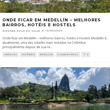
ONDE FICAR EM MEDELLÍN – MELHORES
BAIRROS, HOTÉIS E HOSTELS
13/05/2024
GIOVANA ÁVILA DO VALLE
Onde ficar em Medellín – melhores bairros, hotéis e hostels Medellín é,
atualmente, uma das cidades mais visitadas na Colômbia,
principalmente depois de sua re
...
AMÉRICAS
COLÔMBIA
MEDELLÍN
0 COMENTÁRIOS
0