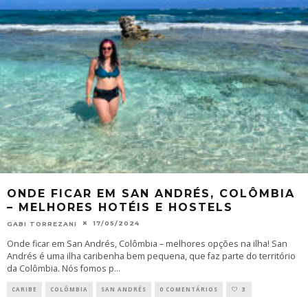
ONDE FICAR EM SAN ANDRÉS, COLÔMBIA
– MELHORES HOTÉIS E HOSTELS
17/05/2024
GABI TORREZANI
Onde ficar em San Andrés, Colômbia – melhores opções na ilha! San
Andrés é uma ilha caribenha bem pequena, que faz parte do território
da Colômbia. Nós fomos p
...
CARIBE
COLÔMBIA
SAN ANDRÉS
0 COMENTÁRIOS
3