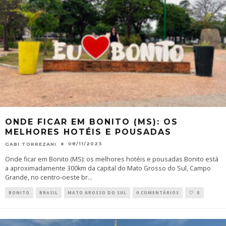
ONDE FICAR EM BONITO (MS): OS
MELHORES HOTÉIS E POUSADAS
08/11/2023
GABI TORREZANI
Onde ficar em Bonito (MS): os melhores hotéis e pousadas Bonito está
a aproximadamente 300km da capital do Mato Grosso do Sul, Campo
Grande, no centro-oeste br
...
BONITO
BRASIL
MATO GROSSO DO SUL
0 COMENTÁRIOS
0