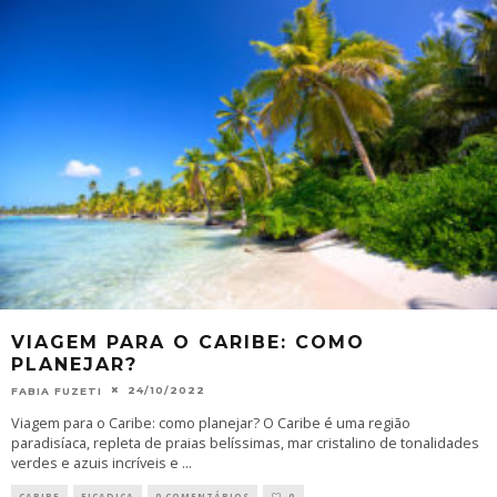
VIAGEM PARA O CARIBE: COMO
PLANEJAR?
24/10/2022
FABIA FUZETI
Viagem para o Caribe: como planejar? O Caribe é uma região
paradisíaca, repleta de praias belíssimas, mar cristalino de tonalidades
verdes e azuis incríveis e
...
CARIBE
FICADICA
0 COMENTÁRIOS
0