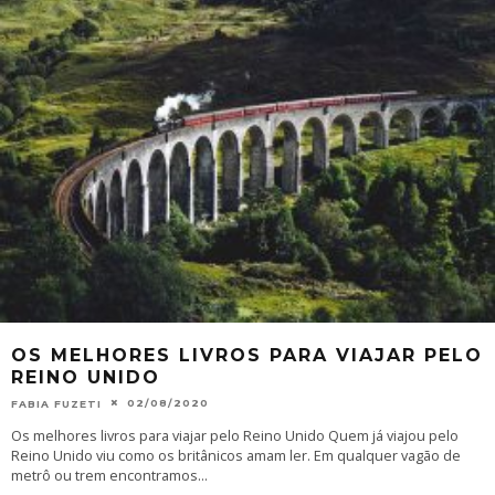
OS MELHORES LIVROS PARA VIAJAR PELO
REINO UNIDO
02/08/2020
FABIA FUZETI
Os melhores livros para viajar pelo Reino Unido Quem já viajou pelo
Reino Unido viu como os britânicos amam ler. Em qualquer vagão de
metrô ou trem encontramos
...