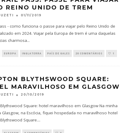
O REINO UNIDO DE TREM
01/11/2019
FUZETI
 Pass - como funciona o passe para viajar pelo Reino Unido de
alizado em 2024. Viajar pela Europa de trem é uma daquelas
cias charmosa
...
EUROPA
INGLATERRA
PAÍS DE GALES
20 COMENTÁRIOS
1
PTON BLYTHSWOOD SQUARE:
EL MARAVILHOSO EM GLASGOW
20/10/2019
FUZETI
 Blythswood Square: hotel maravilhoso em Glasgow Na minha
 Glasgow, na Escócia, fiquei hospedada no maravilhoso hotel
 Blythswood Square.
...
GLASGOW
0 COMENTÁRIOS
0