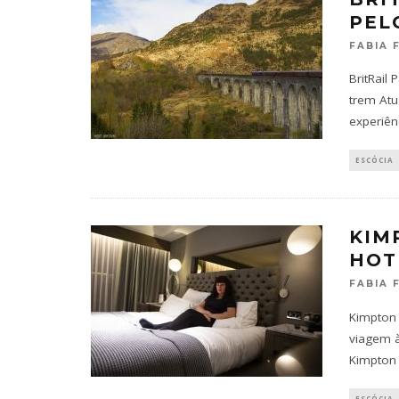
PEL
FABIA 
BritRail
trem Atu
experiên
ESCÓCIA
KIM
HOT
FABIA 
Kimpton
viagem à
Kimpton
ESCÓCIA