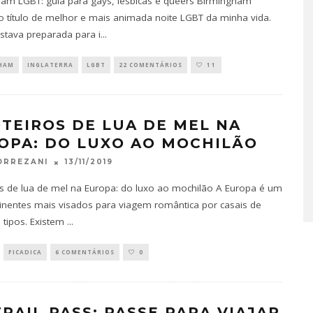
am LGBT: guia para gays, lésbicas e queers Birmingham
 título de melhor e mais animada noite LGBT da minha vida.
stava preparada para i
...
HAM
INGLATERRA
LGBT
22 COMENTÁRIOS
11
OTEIROS DE LUA DE MEL NA
OPA: DO LUXO AO MOCHILÃO
13/11/2019
ORREZANI
os de lua de mel na Europa: do luxo ao mochilão A Europa é um
inentes mais visados para viagem romântica por casais de
 tipos. Existem
...
FICADICA
6 COMENTÁRIOS
0
TRAIL PASS: PASSE PARA VIAJAR