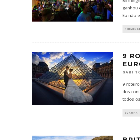
Birmingh
ganhou o
Eu não e
BIRMING
9 R
EUR
GABI T
9 roteir
dos cont
todos os
EUROPA
BRI