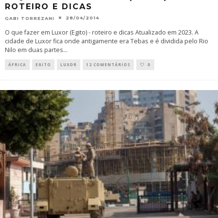
ROTEIRO E DICAS
28/04/2014
GABI TORREZANI
O que fazer em Luxor (Egito) - roteiro e dicas Atualizado em 2023. A
cidade de Luxor fica onde antigamente era Tebas e é dividida pelo Rio
Nilo em duas partes
...
ÁFRICA
EGITO
LUXOR
12 COMENTÁRIOS
0