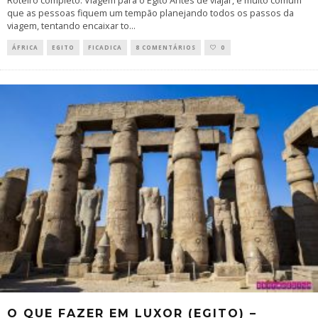
Roteiro completo: Viagem para o Egito Antes de viajar, é muito comum
que as pessoas fiquem um tempão planejando todos os passos da
viagem, tentando encaixar to
...
ÁFRICA
EGITO
FICADICA
8 COMENTÁRIOS
0
O QUE FAZER EM LUXOR (EGITO) –