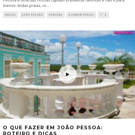
Pessoa é uma das nossas capitais brasileiras favoritas e não é para
menos: lindas praias, co
...
BRASIL
JOÃO PESSOA
PARAÍBA
0 COMENTÁRIOS
2
O QUE FAZER EM JOÃO PESSOA:
ROTEIRO E DICAS