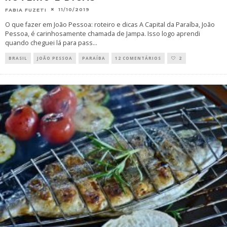
11/10/2019
FABIA FUZETI
O que fazer em João Pessoa: roteiro e dicas A Capital da Paraíba, João
Pessoa, é carinhosamente chamada de Jampa. Isso logo aprendi
quando cheguei lá para pass
...
BRASIL
JOÃO PESSOA
PARAÍBA
12 COMENTÁRIOS
2