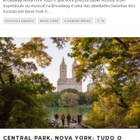
Broadway, Nova York: tudo o que você precisa saber Assistir a um
espetáculo ou musical na Broadway é uma das atividades favoritas dos
turistas em Nova York. E
...
ESTADOS UNIDOS
NOVA YORK
6 COMENTÁRIOS
0
CENTRAL PARK, NOVA YORK: TUDO O