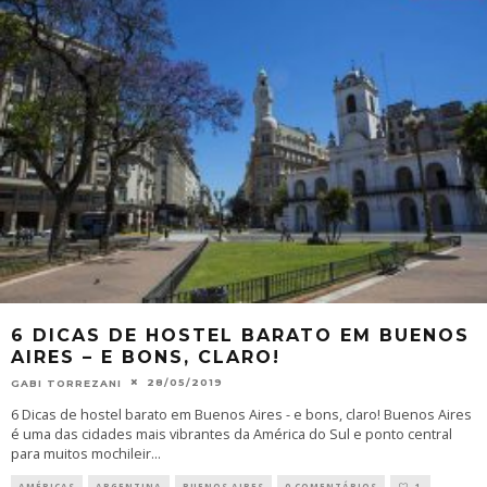
6 DICAS DE HOSTEL BARATO EM BUENOS
AIRES – E BONS, CLARO!
28/05/2019
GABI TORREZANI
6 Dicas de hostel barato em Buenos Aires - e bons, claro! Buenos Aires
é uma das cidades mais vibrantes da América do Sul e ponto central
para muitos mochileir
...
AMÉRICAS
ARGENTINA
BUENOS AIRES
0 COMENTÁRIOS
1