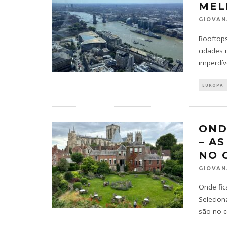
MEL
GIOVAN
Rooftops
cidades 
imperdív
EUROPA
OND
– A
NO 
GIOVAN
Onde fic
Selecio
são no c