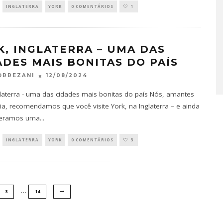
INGLATERRA
YORK
0 COMENTÁRIOS
1
K, INGLATERRA – UMA DAS
ADES MAIS BONITAS DO PAÍS
12/08/2024
ORREZANI
glaterra - uma das cidades mais bonitas do país Nós, amantes
ria, recomendamos que você visite York, na Inglaterra – e ainda
deramos uma
...
INGLATERRA
YORK
0 COMENTÁRIOS
3
…
3
14