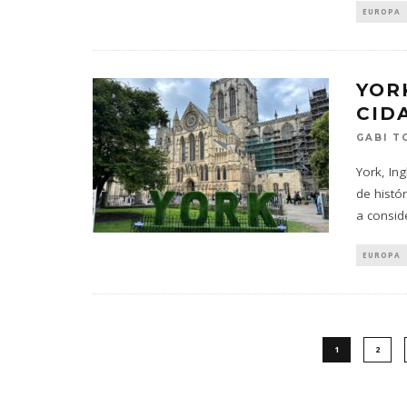
EUROPA
YOR
CID
GABI T
York, In
de histó
a consi
EUROPA
1
2