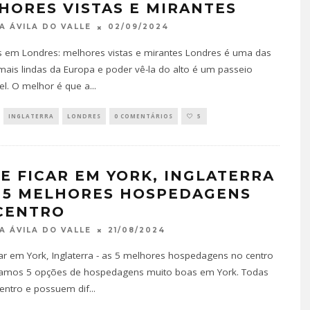
HORES VISTAS E MIRANTES
02/09/2024
A ÁVILA DO VALLE
 em Londres: melhores vistas e mirantes Londres é uma das
mais lindas da Europa e poder vê-la do alto é um passeio
el. O melhor é que a
...
INGLATERRA
LONDRES
0 COMENTÁRIOS
5
E FICAR EM YORK, INGLATERRA
S 5 MELHORES HOSPEDAGENS
CENTRO
21/08/2024
A ÁVILA DO VALLE
ar em York, Inglaterra - as 5 melhores hospedagens no centro
namos 5 opções de hospedagens muito boas em York. Todas
entro e possuem dif
...