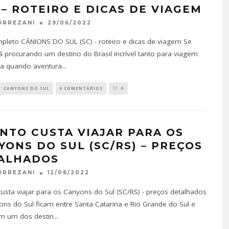
) – ROTEIRO E DICAS DE VIAGEM
29/06/2022
ORREZANI
pleto CÂNIONS DO SUL (SC) - roteiro e dicas de viagem Se
á procurando um destino do Brasil incrível tanto para viagem
ca quando aventura
...
CANYONS DO SUL
9 COMENTÁRIOS
0
NTO CUSTA VIAJAR PARA OS
YONS DO SUL (SC/RS) – PREÇOS
ALHADOS
12/06/2022
ORREZANI
usta viajar para os Canyons do Sul (SC/RS) - preços detalhados
ns do Sul ficam entre Santa Catarina e Rio Grande do Sul e
 um dos destin
...