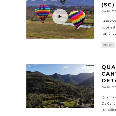
(SC
GABI T
Guia com
você est
românti
BRASIL
QUA
CAN
DET
GABI T
Quanto c
Os Canyo
compõem