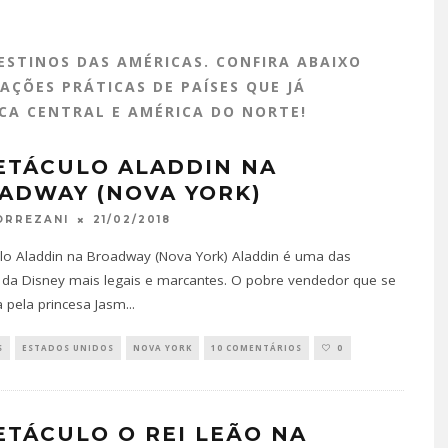
ESTINOS DAS AMÉRICAS. CONFIRA ABAIXO
AÇÕES PRÁTICAS DE PAÍSES QUE JÁ
ICA CENTRAL E AMÉRICA DO NORTE!
ETÁCULO ALADDIN NA
ADWAY (NOVA YORK)
21/02/2018
ORREZANI
lo Aladdin na Broadway (Nova York) Aladdin é uma das
s da Disney mais legais e marcantes. O pobre vendedor que se
 pela princesa Jasm
...
S
ESTADOS UNIDOS
NOVA YORK
10 COMENTÁRIOS
0
ETÁCULO O REI LEÃO NA