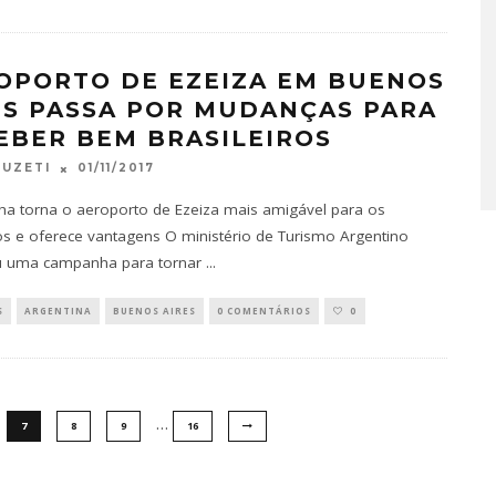
OPORTO DE EZEIZA EM BUENOS
ES PASSA POR MUDANÇAS PARA
EBER BEM BRASILEIROS
01/11/2017
FUZETI
 torna o aeroporto de Ezeiza mais amigável para os
ros e oferece vantagens O ministério de Turismo Argentino
u uma campanha para tornar
...
S
ARGENTINA
BUENOS AIRES
0 COMENTÁRIOS
0
…
7
8
9
16