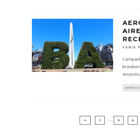
AER
AIR
REC
FABIA 
Campanha
brasilei
anuncio
AMÉRICA
…
1
5
6