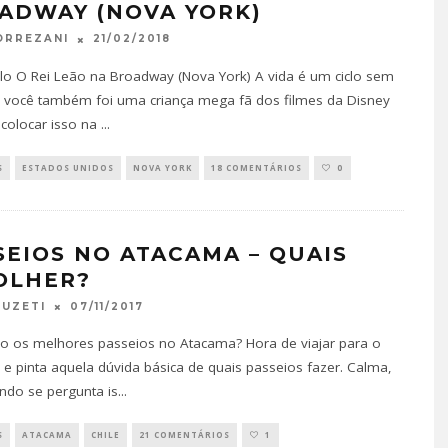
ADWAY (NOVA YORK)
21/02/2018
ORREZANI
lo O Rei Leão na Broadway (Nova York) A vida é um ciclo sem
e você também foi uma criança mega fã dos filmes da Disney
colocar isso na
...
S
ESTADOS UNIDOS
NOVA YORK
18 COMENTÁRIOS
0
SEIOS NO ATACAMA – QUAIS
OLHER?
07/11/2017
FUZETI
o os melhores passeios no Atacama? Hora de viajar para o
e pinta aquela dúvida básica de quais passeios fazer. Calma,
do se pergunta is
...
S
ATACAMA
CHILE
21 COMENTÁRIOS
1