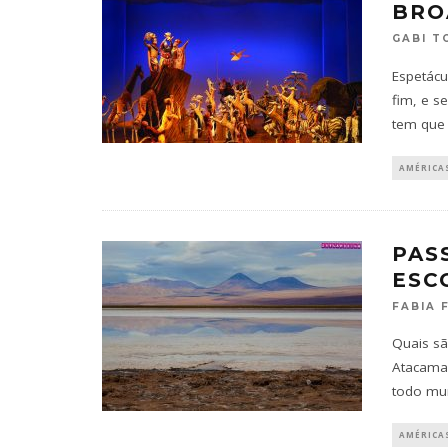
BRO
GABI T
Espetácu
fim, e s
tem que 
AMÉRICA
PAS
ESC
FABIA 
Quais sã
Atacama 
todo mun
AMÉRICA