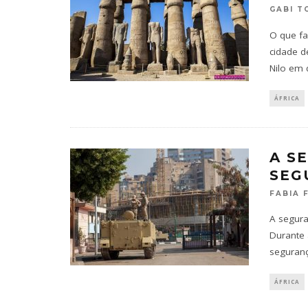
GABI T
O que fa
cidade d
Nilo em 
ÁFRICA
A S
SEG
FABIA 
A segura
Durante 
seguranç
ÁFRICA