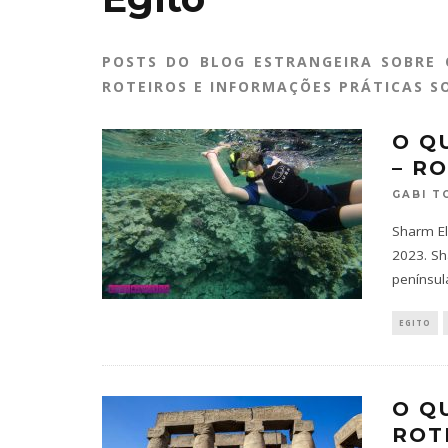
POSTS DO BLOG ESTRANGEIRA SOBRE O
ROTEIROS E INFORMAÇÕES PRÁTICAS SO
O Q
– R
GABI T
Sharm El
2023. Sh
penínsul
EGITO
O Q
ROT