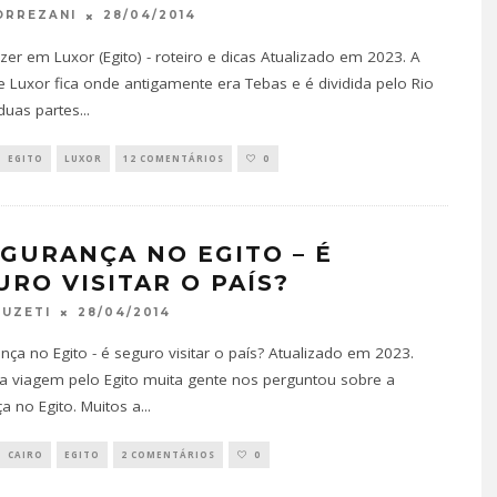
28/04/2014
ORREZANI
zer em Luxor (Egito) - roteiro e dicas Atualizado em 2023. A
e Luxor fica onde antigamente era Tebas e é dividida pelo Rio
duas partes
...
EGITO
LUXOR
12 COMENTÁRIOS
0
EGURANÇA NO EGITO – É
URO VISITAR O PAÍS?
28/04/2014
FUZETI
nça no Egito - é seguro visitar o país? Atualizado em 2023.
a viagem pelo Egito muita gente nos perguntou sobre a
a no Egito. Muitos a
...
CAIRO
EGITO
2 COMENTÁRIOS
0