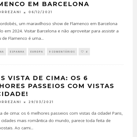
MENCO EM BARCELONA
06/12/2021
ORREZANI
Cordobés, um maravilhoso show de Flamenco em Barcelona
do em 2024. Visitar Barcelona e não aproveitar para assistir a
 de Flamenco é uma
...
NA
ESPANHA
EUROPA
9 COMENTÁRIOS
4
S VISTA DE CIMA: OS 6
HORES PASSEIOS COM VISTAS
CIDADE!
29/03/2021
ORREZANI
sta de cima: os 6 melhores passeios com vistas da cidade! Paris,
cidades mais romântica do mundo, parece toda feita de
postais. Ao cami
...