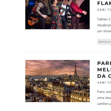
FLA
GABI T
Tablao 
Atualiza
um show
BARCELO
PARI
MEL
DA 
GABI T
Paris vi
uma das 
cartões 