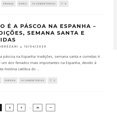
FRANÇA
PARIS
10 COMENTÁRIOS
0
O É A PÁSCOA NA ESPANHA –
DIÇÕES, SEMANA SANTA E
IDAS
10/04/2020
ORREZANI
 páscoa na Espanha: tradições, semana santa e comidas A
 um dos feriados mais importantes na Espanha, devido à
te história católica do
...
EUROPA
16 COMENTÁRIOS
2
…
4
5
26