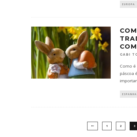
EUROPA
COM
TRA
COM
GABI T
Como é a
páscoa é
importan
ESPANHA
1
2
3