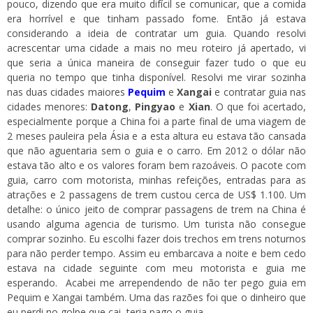
pouco, dizendo que era muito difícil se comunicar, que a comida
era horrível e que tinham passado fome. Então já estava
considerando a ideia de contratar um guia. Quando resolvi
acrescentar uma cidade a mais no meu roteiro já apertado, vi
que seria a única maneira de conseguir fazer tudo o que eu
queria no tempo que tinha disponível. Resolvi me virar sozinha
nas duas cidades maiores
Pequim
e
Xangai
e contratar guia nas
cidades menores:
Datong
,
Pingyao
e
Xian
. O que foi acertado,
especialmente porque a China foi a parte final de uma viagem de
2 meses pauleira pela Ásia e a esta altura eu estava tão cansada
que não aguentaria sem o guia e o carro. Em 2012 o dólar não
estava tão alto e os valores foram bem razoáveis. O pacote com
guia, carro com motorista, minhas refeições, entradas para as
atrações e 2 passagens de trem custou cerca de US$ 1.100. Um
detalhe: o único jeito de comprar passagens de trem na China é
usando alguma agencia de turismo. Um turista não consegue
comprar sozinho. Eu escolhi fazer dois trechos em trens noturnos
para não perder tempo. Assim eu embarcava a noite e bem cedo
estava na cidade seguinte com meu motorista e guia me
esperando. Acabei me arrependendo de não ter pego guia em
Pequim e Xangai também. Uma das razões foi que o dinheiro que
eu perdi no golpe que cai, teria pago o guia.