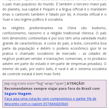
o país mais populoso do mundo. É também o terceiro maior país
do planeta, sua capital é Pequim e a língua official é o mandarim
(mas o cantonês também é falado por lá). A moeda official é o
Yuan e seu regime político é socialista.
As religiões predominantes na China são budismo,
confucionismo, taoismo e a religião tradicional chinesa. O país
tem dimensões continentais e por isso tem uma variedade muito
grande de características. A costa do país, a leste, concentra boa
parte da população e detém o poderio econômico (por lá se
pratica o chamado socialismo de mercado – as cidades de
negócio praticam vendas e transações comerciais, e os produtos
advém em parte do estado e em parte de empresas privadas). O
interior do país, por outro lado, é rural e ali o sistema socialista
de controle estatal é bem mais forte.
[wp-svg-icons icon=”flag” wrap=”span”]
ATENÇÃO!
Recomendamos sempre viajar para fora do Brasil com
Seguro Viagem.
Faça aqui uma cotação sem compromisso e ganhe 5% de
desconto com o cupom ESTRANGEIRA5