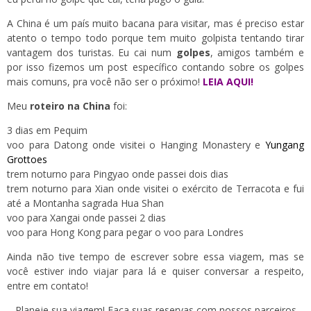
A China é um país muito bacana para visitar, mas é preciso estar
atento o tempo todo porque tem muito golpista tentando tirar
vantagem dos turistas. Eu cai num
golpes
, amigos também e
por isso fizemos um post específico contando sobre os golpes
mais comuns, pra você não ser o próximo!
LEIA AQUI!
Meu
roteiro na China
foi:
3 dias em Pequim
voo para Datong onde visitei o Hanging Monastery e
Yungang
Grottoes
trem noturno para Pingyao onde passei dois dias
trem noturno para Xian onde visitei o exército de Terracota e fui
até a Montanha sagrada Hua Shan
voo para Xangai onde passei 2 dias
voo para Hong Kong para pegar o voo para Londres
Ainda não tive tempo de escrever sobre essa viagem, mas se
você estiver indo viajar para lá e quiser conversar a respeito,
entre em contato!
Planeje sua viagem! Faça suas reservas com nossos parceiros