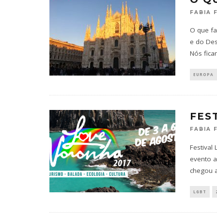
FABIA 
O que fa
e do Desi
Nós fic
EUROPA
FES
FABIA 
Festival
evento a
chegou a
LGBT