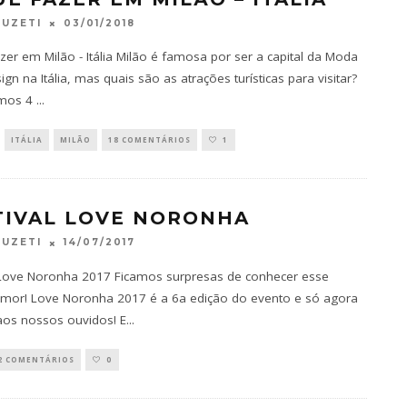
03/01/2018
FUZETI
zer em Milão - Itália Milão é famosa por ser a capital da Moda
gn na Itália, mas quais são as atrações turísticas para visitar?
amos 4
...
ITÁLIA
MILÃO
18 COMENTÁRIOS
1
TIVAL LOVE NORONHA
14/07/2017
FUZETI
 Love Noronha 2017 Ficamos surpresas de conhecer esse
mor! Love Noronha 2017 é a 6a edição do evento e só agora
os nossos ouvidos! E
...
2 COMENTÁRIOS
0