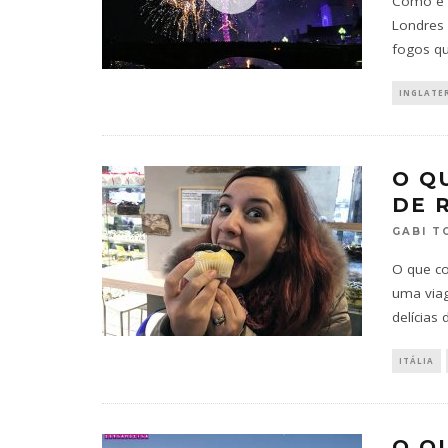
Como é p
Londres 
fogos q
INGLATE
O Q
DE 
GABI T
O que co
uma viag
delícias d
ITÁLIA
O Q