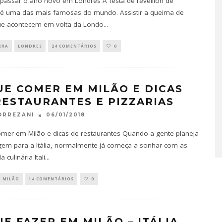
assar o ano novo em Londres A festa de reveillon de
é uma das mais famosas do mundo. Assistir a queima de
ue acontecem em volta da Londo
...
RRA
LONDRES
24 COMENTÁRIOS
0
UE COMER EM MILÃO E DICAS
RESTAURANTES E PIZZARIAS
06/01/2018
ORREZANI
mer em Milão e dicas de restaurantes Quando a gente planeja
em para a Itália, normalmente já começa a sonhar com as
a culinária Itali
...
MILÃO
14 COMENTÁRIOS
0
UE FAZER EM MILÃO – ITÁLIA