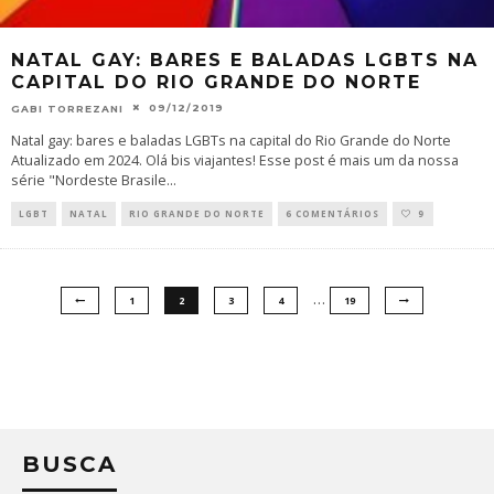
NATAL GAY: BARES E BALADAS LGBTS NA
CAPITAL DO RIO GRANDE DO NORTE
09/12/2019
GABI TORREZANI
Natal gay: bares e baladas LGBTs na capital do Rio Grande do Norte
Atualizado em 2024. Olá bis viajantes! Esse post é mais um da nossa
série "Nordeste Brasile
...
LGBT
NATAL
RIO GRANDE DO NORTE
6 COMENTÁRIOS
9
…
1
2
3
4
19
BUSCA