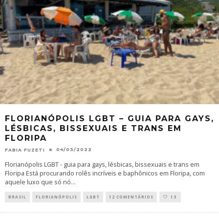
FLORIANÓPOLIS LGBT – GUIA PARA GAYS,
LÉSBICAS, BISSEXUAIS E TRANS EM
FLORIPA
04/03/2022
FABIA FUZETI
Florianópolis LGBT - guia para gays, lésbicas, bissexuais e trans em
Floripa Está procurando rolês incríveis e baphônicos em Floripa, com
aquele luxo que só nó
...
BRASIL
FLORIANÓPOLIS
LGBT
12 COMENTÁRIOS
13