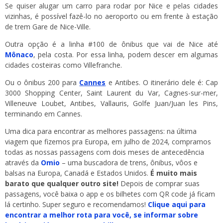
Se quiser alugar um carro para rodar por Nice e pelas cidades
vizinhas, é possível fazê-lo no aeroporto ou em frente à estação
de trem Gare de Nice-Ville.
Outra opção é a linha #100 de ônibus que vai de Nice até
Mônaco
, pela costa.
Por essa linha, podem descer em algumas
cidades costeiras como Villefranche
.
Ou o ônibus 200 para
Cannes
e Antibes. O itinerário dele é: Cap
3000 Shopping Center, Saint Laurent du Var, Cagnes-sur-mer,
Villeneuve Loubet, Antibes, Vallauris, Golfe Juan/Juan les Pins,
terminando em Cannes.
Uma dica para encontrar as melhores passagens: na última
viagem que fizemos pra Europa, em julho de 2024, compramos
todas as nossas passagens com dois meses de antecedência
através da
Omio
– uma buscadora de trens, ônibus, vôos e
balsas na Europa, Canadá e Estados Unidos.
É muito mais
barato que qualquer outro site!
Depois de comprar suas
passagens, você baixa o app e os bilhetes com QR code já ficam
lá certinho. Super seguro e recomendamos!
Clique aqui para
encontrar a melhor rota para você, se informar sobre