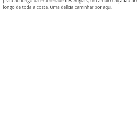
praia ao longo da Promenade des Anglais, um amplo calçadão ao
longo de toda a costa. Uma delícia caminhar por aqui.