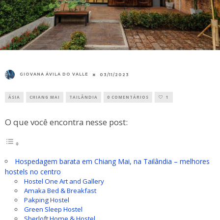
GIOVANA ÁVILA DO VALLE
03/11/2023
ÁSIA
CHIANG MAI
TAILÂNDIA
0 COMENTÁRIOS
1
O que você encontra nesse post:
Hospedagem barata em Chiang Mai, na Tailândia – melhores
hostels no centro
Hostel One Art and Gallery
Amaka Bed & Breakfast
Pakping Hostel
Green Sleep Hostel
Sherloft Home & Hostel