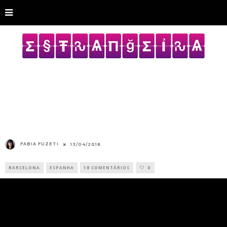
FABIA FUZETI
13/04/2018
BARCELONA
ESPANHA
18 COMENTÁRIOS
0