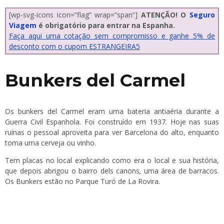
[wp-svg-icons icon=”flag” wrap=”span”]
ATENÇÃO! O
Seguro
Viagem
é obrigatório para entrar na Espanha.
Faça aqui uma cotação sem compromisso e ganhe 5% de
desconto com o cupom ESTRANGEIRA5
Bunkers del Carmel
Os bunkers del Carmel eram uma bateria antiaéria durante a
Guerra Civil Espanhola. Foi construído em 1937. Hoje nas suas
ruínas o pessoal aproveita para ver Barcelona do alto, enquanto
toma uma cerveja ou vinho.
Tem placas no local explicando como era o local e sua história,
que depois abrigou o bairro dels canons
,
uma área de barracos.
Os Bunkers estão no Parque Turó de La Rovira.