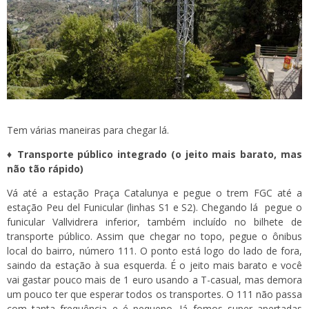
Tem várias maneiras para chegar lá.
♦ Transporte público integrado (o jeito mais barato, mas
não tão rápido)
Vá até a estação Praça Catalunya e pegue o trem FGC até a
estação Peu del Funicular (linhas S1 e S2). Chegando lá pegue o
funicular Vallvidrera inferior, também incluído no bilhete de
transporte público. Assim que chegar no topo, pegue o ônibus
local do bairro, número 111. O ponto está logo do lado de fora,
saindo da estação à sua esquerda. É o jeito mais barato e você
vai gastar pouco mais de 1 euro usando a T-casual, mas demora
um pouco ter que esperar todos os transportes. O 111 não passa
com tanta frequência e é pequeno. Já fomos super apertadas