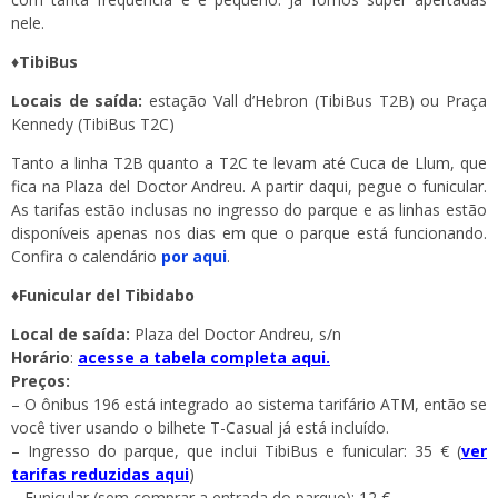
nele.
♦TibiBus
Locais de saída:
estação Vall d’Hebron (TibiBus T2B) ou Praça
Kennedy (TibiBus T2C)
Tanto a linha T2B quanto a T2C te levam até Cuca de Llum, que
fica na Plaza del Doctor Andreu. A partir daqui, pegue o funicular.
As tarifas estão inclusas no ingresso do parque e as linhas estão
disponíveis apenas nos dias em que o parque está funcionando.
Confira o calendário
por aqui
.
♦Funicular del Tibidabo
Local de saída:
Plaza del Doctor Andreu, s/n
Horário
:
acesse a tabela completa aqui.
Preços:
– O ônibus 196 está integrado ao sistema tarifário ATM, então se
você tiver usando o bilhete T-Casual já está incluído.
– Ingresso do parque, que inclui TibiBus e funicular: 35 € (
ver
tarifas reduzidas aqui
)
– Funicular (sem comprar a entrada do parque): 12 €