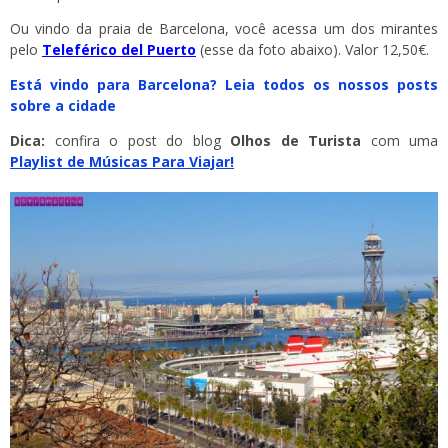
Ou vindo da praia de Barcelona, você acessa um dos mirantes
pelo
Teleférico del Puerto
(esse da foto abaixo). Valor 12,50€.
Está vindo para Barcelona? Leia todos os nossos posts
sobre a cidade
Dica:
confira o post do blog
Olhos de Turista
com uma
Playlist de Músicas Para Viajar!