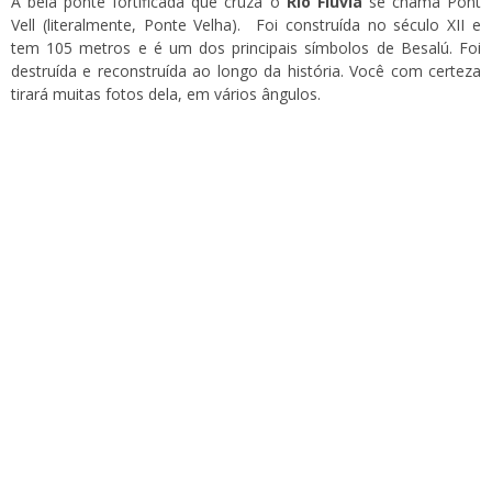
A bela ponte fortificada que cruza o
Rio Fluvià
se chama Pont
Vell (literalmente, Ponte Velha). Foi construída no século XII e
tem 105 metros e é um dos principais símbolos de Besalú. Foi
destruída e reconstruída ao longo da história. Você com certeza
tirará muitas fotos dela, em vários ângulos.