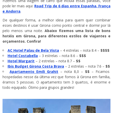
Fizemos uma viagem de carro que incluía essas paradas, você
pode ler mais aqui:
Road Trip de 6 dias entre Espanha, França
e Andorra
.
De qualquer forma, a melhor ideia para quem quer combinar
esses destinos é usar Girona como ponto central e dormir por lá
pelo menos uma noite.
Abaixo fizemos uma lista de bons
hotéis em Girona, para diferentes estilos de viajantes e
orçamentos. Confira!
AC Hotel Palau de Bela Vista
– 4 estrelas – nota 8.4 –
$$$$
Hotel Costabella
– 3 estrelas – nota 8.6 –
$$$
Hotel Margarit
– 2 estrelas – nota 8.7 –
$$
Ibis Budget Girona Costa Brava
– 2 estrelas – nota 7.6 –
$$
Apartamento Emili Grahit
– nota 8,0 –
$$
– Ficamos
hospedadas nesse da última vez que fomos à Girona em família,
éramos 5 pessoas. O apartamento tem 3 quartos, é enorme e
todo equipado. Ótimo para grupos grandes!