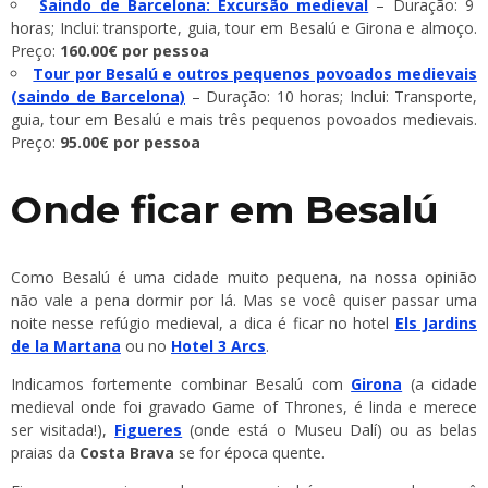
Saindo de Barcelona: Excursão medieval
– Duração: 9
horas; Inclui: transporte, guia, tour em Besalú e Girona e almoço.
Preço:
160.00€ por pessoa
Tour por Besalú e outros pequenos povoados medievais
(saindo de Barcelona)
– Duração: 10 horas; Inclui: Transporte,
guia, tour em Besalú e mais três pequenos povoados medievais.
Preço:
95.00€ por pessoa
Onde ficar em Besalú
Como Besalú é uma cidade muito pequena, na nossa opinião
não vale a pena dormir por lá. Mas se você quiser passar uma
noite nesse refúgio medieval, a dica é ficar no hotel
Els Jardins
de la Martana
ou no
Hotel 3 Arcs
.
Indicamos fortemente combinar Besalú com
Girona
(a cidade
medieval onde foi gravado Game of Thrones, é linda e merece
ser visitada!),
Figueres
(onde está o Museu Dalí) ou as belas
praias da
Costa Brava
se for época quente.