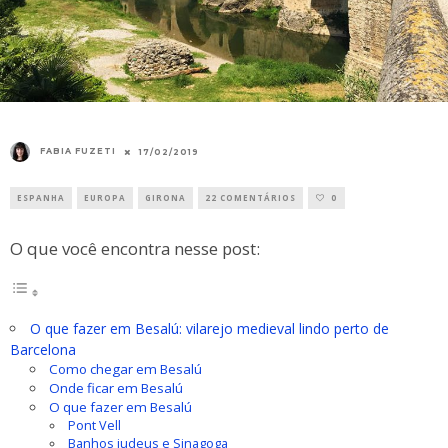
FABIA FUZETI
17/02/2019
ESPANHA
EUROPA
GIRONA
22 COMENTÁRIOS
0
O que você encontra nesse post:
O que fazer em Besalú: vilarejo medieval lindo perto de
Barcelona
Como chegar em Besalú
Onde ficar em Besalú
O que fazer em Besalú
Pont Vell
Banhos judeus e Sinagoga