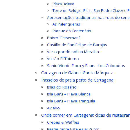
Plaza Bolivar
Torre do Relógio, Plaza San Pedro Claver e 
Apresentações tradicionais nas ruas do cent
As Palenqueras
Parque do Centenário
Bairro Getsemaní
Castillo de San Felipe de Barajas
Ver o por do sol na Muralha
Vulcão El Totumo
Santuário de Flora y Fauna Los Colorados
Cartagena de Gabriel García Márquez
Passeios de praia perto de Cartagena
Islas do Rosário
Isla Barú – Playa Blanca
Isla Barú – Playa Tranquila
Aviário
Onde comer em Cartagena: dicas de restauran
Crepes & Waffles
Restaurante Este es el Punto