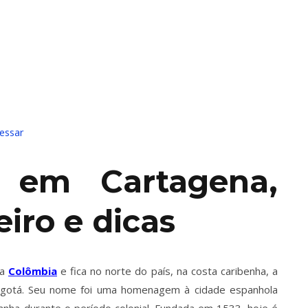
essar
 em Cartagena,
eiro e dicas
da
Colômbia
e fica no norte do país, na costa caribenha, a
Bogotá. Seu nome foi uma homenagem à cidade espanhola
nha durante o período colonial. Fundada em 1533, hoje é