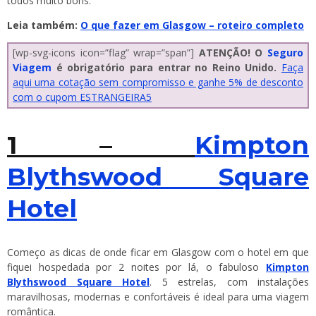
todos muito bons.
Leia também:
O que fazer em Glasgow – roteiro completo
[wp-svg-icons icon=”flag” wrap=”span”]
ATENÇÃO! O
Seguro
Viagem
é obrigatório para entrar no Reino Unido.
Faça
aqui uma cotação sem compromisso e ganhe 5% de desconto
com o cupom ESTRANGEIRA5
1 –
Kimpton
Blythswood Square
Hotel
Começo as dicas de onde ficar em Glasgow com o hotel em que
fiquei hospedada por 2 noites por lá, o fabuloso
Kimpton
Blythswood Square Hotel
. 5 estrelas, com instalações
maravilhosas, modernas e confortáveis é ideal para uma viagem
romântica.