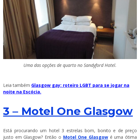
Uma das opções de quarto no Sandyford Hotel.
Leia também
Glasgow gay: roteiro LGBT para se jogar na
noite na Escócia.
3 – Motel One Glasgow
Está procurando um hotel 3 estrelas bom, bonito e de preço
justo em Glasgow? Então o
Motel One Glasgow
é uma ótima