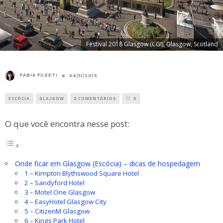
Festival 2018 Glasgow (CGI), Glasgow, Scotland
FABIA FUZETI
06/11/2019
ESCÓCIA
GLASGOW
0 COMENTÁRIOS
0
O que você encontra nesse post:
Onde ficar em Glasgow (Escócia) – dicas de hospedagem
1 – Kimpton Blythswood Square Hotel
2 – Sandyford Hotel
3 – Motel One Glasgow
4 – EasyHotel Glasgow City
5 – CitizenM Glasgow
6 – Kings Park Hotel