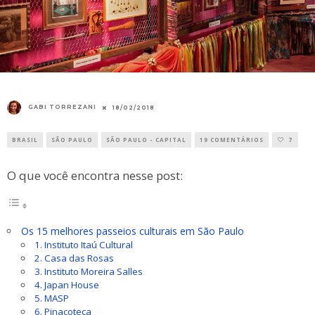
GABI TORREZANI
18/02/2018
BRASIL
SÃO PAULO
SÃO PAULO - CAPITAL
19 COMENTÁRIOS
7
O que você encontra nesse post:
Os 15 melhores passeios culturais em São Paulo
1. Instituto Itaú Cultural
2. Casa das Rosas
3. Instituto Moreira Salles
4. Japan House
5. MASP
6. Pinacoteca