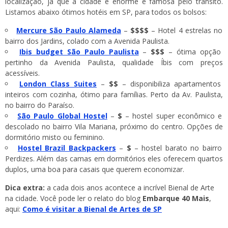
localização, já que a cidade é enorme e famosa pelo trânsito.
Listamos abaixo ótimos hotéis em SP, para todos os bolsos:
Mercure São Paulo Alameda
–
$$$$
– Hotel 4 estrelas no
bairro dos Jardins, colado com a Avenida Paulista.
Ibis budget São Paulo Paulista
–
$$$
– ótima opção
pertinho da Avenida Paulista, qualidade Íbis com preços
acessíveis.
London Class Suites
–
$$
– disponibiliza apartamentos
inteiros com cozinha, ótimo para famílias. Perto da Av. Paulista,
no bairro do Paraíso.
São Paulo Global Hostel
–
$
– hostel super econômico e
descolado no bairro Vila Mariana, próximo do centro. Opções de
dormitório misto ou feminino.
Hostel Brazil Backpackers
–
$
– hostel barato no bairro
Perdizes. Além das camas em dormitórios eles oferecem quartos
duplos, uma boa para casais que querem economizar.
Dica extra:
a cada dois anos acontece a incrível Bienal de Arte
na cidade. Você pode ler o relato do blog
Embarque 40 Mais
,
aqui:
Como é visitar a Bienal de Artes de SP