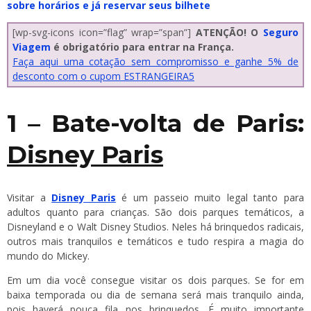
sobre horários e já reservar seus bilhete
[wp-svg-icons icon=”flag” wrap=”span”]
ATENÇÃO! O
Seguro
Viagem
é obrigatório para entrar na França.
Faça aqui uma cotação sem compromisso e ganhe 5% de
desconto com o cupom ESTRANGEIRA5
1 – Bate-volta de Paris:
Disney Paris
Visitar a
Disney Paris
é um passeio muito legal tanto para
adultos quanto para crianças. São dois parques temáticos, a
Disneyland e o Walt Disney Studios. Neles há brinquedos radicais,
outros mais tranquilos e temáticos e tudo respira a magia do
mundo do Mickey.
Em um dia você consegue visitar os dois parques. Se for em
baixa temporada ou dia de semana será mais tranquilo ainda,
pois haverá pouca fila nos brinquedos. É muito importante