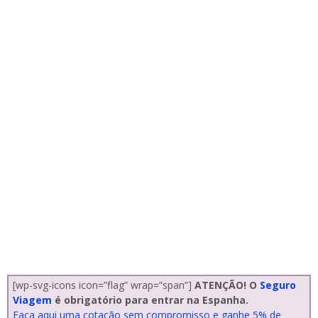
[wp-svg-icons icon=”flag” wrap=”span”]
ATENÇÃO! O
Seguro
Viagem
é obrigatório para entrar na Espanha.
Faça aqui uma cotação sem compromisso e ganhe 5% de