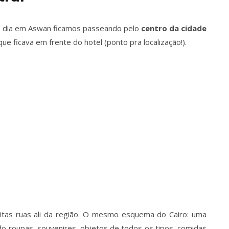
 dia em Aswan ficamos passeando pelo
centro da cidade
ue ficava em frente do hotel (ponto pra localização!).
as ruas ali da região. O mesmo esquema do Cairo: uma
do roupas, souvenires, objetos de todos os tipos, comidas