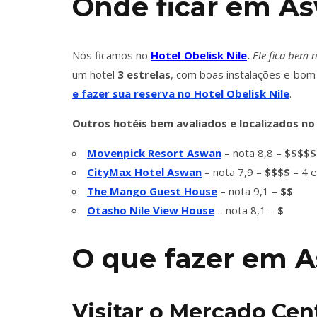
Onde ficar em A
Nós ficamos no
Hotel Obelisk Nile
.
Ele fica bem n
um hotel
3
estrelas
, com boas instalações e bom
e fazer sua reserva no Hotel Obelisk Nile
.
Outros hotéis bem avaliados e localizados no
Movenpick Resort Aswan
– nota 8,8 –
$$$$$
CityMax Hotel Aswan
– nota 7,9 –
$$$$
– 4 
The Mango Guest House
– nota 9,1 –
$$
Otasho Nile View House
– nota 8,1 –
$
O que fazer em 
Visitar o Mercado Cen