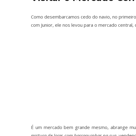
Como desembarcamos cedo do navio, no primeiro
com Junior, ele nos levou para o mercado central, q
É um mercado bem grande mesmo, abrange muit
mistura de lojas com barraquinhas na rua
, venden