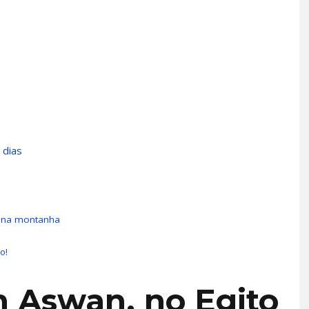
 dias
s na montanha
o!
m Aswan, no Egito