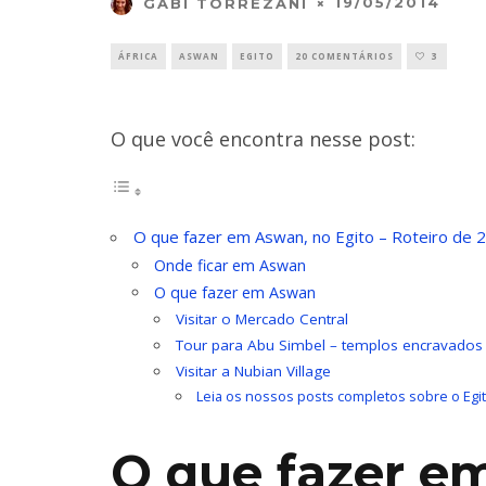
19/05/2014
GABI TORREZANI
ÁFRICA
ASWAN
EGITO
20 COMENTÁRIOS
3
O que você encontra nesse post:
O que fazer em Aswan, no Egito – Roteiro de 2
Onde ficar em Aswan
O que fazer em Aswan
Visitar o Mercado Central
Tour para Abu Simbel – templos encravado
Visitar a Nubian Village
Leia os nossos posts completos sobre o Egit
O que fazer e