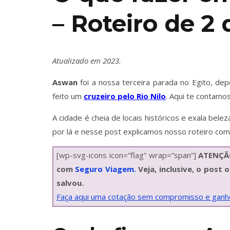
– Roteiro de 2 
Atualizado em 2023.
Aswan
foi a nossa terceira parada no Egito, d
feito um
cruzeiro pelo Rio Nilo
. Aqui te contamo
A cidade é cheia de locais históricos e exala belez
por lá e nesse post explicamos nosso roteiro com
[wp-svg-icons icon=”flag” wrap=”span”]
ATENÇÃO
com
Seguro Viagem.
Veja, inclusive, o post
salvou.
Faça aqui uma cotação sem compromisso e ga