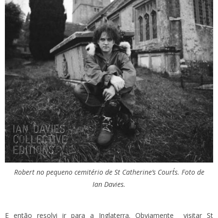
Robert no pequeno cemitério de St Catherine’s Court´s. Foto de
Ian Davies.
E então resolvi ir para a Inglaterra. Obviamente visitar St