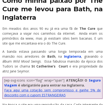
Como minha paixão por The
Cure me levou para Bath, na
Inglaterra
Em meados dos anos 90 eu já era uma fã de
The Cure
que
começava a viajar nos caminhos da internet. Ainda eram os
primórdios da www, mas já existiam sites bem bacanas. E um
site que me encantava era o do The Cure.
A banda estava passando uma longa temporada em uma
mansão nos arredores de
Bath
, na
Inglaterra
, gravando o
álbum
Wild Mood Swings
. Essa fabulosa mansão da época dos
Tudors se chama
St Catherine’s Court
e era propriedade da
atriz Jane Seymor.
[wp-svg-icons icon=”flag” wrap=”span”]
ATENÇÃO! O
Seguro
Viagem
é obrigatório para entrar na Inglaterra.
Faça aqui uma cotação sem compromisso e ganhe 5% de
desconto com o cupom ESTRANGEIRA5
Na época o site era uma reprodução da casa. Cada integrante da