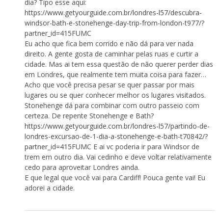
dia? Tipo esse aqui:
https://www.getyourguide.com.br/londres-l57/descubra-
windsor-bath-e-stonehenge-day-trip-from-london-t977/?
partner_id=415FUMC
Eu acho que fica bem corrido e não dá para ver nada
direito. A gente gosta de caminhar pelas ruas e curtir a
cidade. Mas ai tem essa questão de não querer perder dias
em Londres, que realmente tem muita coisa para fazer…
Acho que você precisa pesar se quer passar por mais
lugares ou se quer conhecer melhor os lugares visitados.
Stonehenge dá para combinar com outro passeio com
certeza. De repente Stonehenge e Bath?
https://www.getyourguide.com.br/londres-l57/partindo-de-
londres-excursao-de-1-dia-a-stonehenge-e-bath-t70842/?
partner_id=415FUMC
E ai vc poderia ir para Windsor de
trem em outro dia. Vai cedinho e deve voltar relativamente
cedo para aproveitar Londres ainda.
E que legal que você vai para Cardiff! Pouca gente vai! Eu
adorei a cidade.