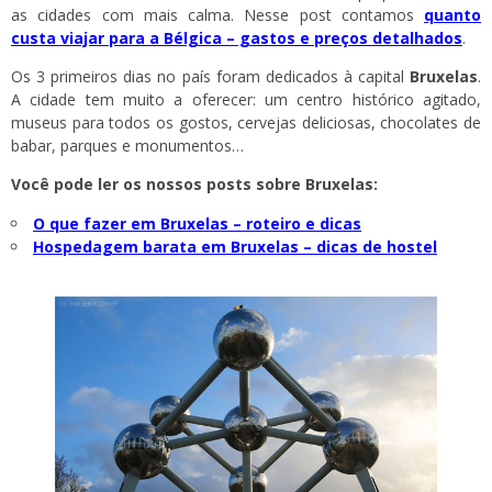
as cidades com mais calma. Nesse post contamos
quanto
custa viajar para a Bélgica – gastos e preços detalhados
.
Os 3 primeiros dias no país foram dedicados à capital
Bruxelas
.
A cidade tem muito a oferecer: um centro histórico agitado,
museus para todos os gostos, cervejas deliciosas, chocolates de
babar, parques e monumentos…
Você pode ler os nossos posts sobre Bruxelas:
O que fazer em Bruxelas – roteiro e dicas
Hospedagem barata em Bruxelas – dicas de hostel