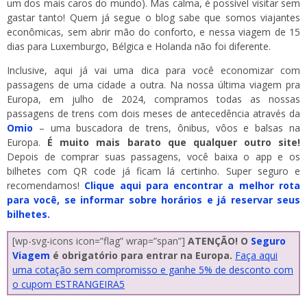
um dos mais caros do mundo). Mas calma, é possível visitar sem
gastar tanto! Quem já segue o blog sabe que somos viajantes
econômicas, sem abrir mão do conforto, e nessa viagem de 15
dias para Luxemburgo, Bélgica e Holanda não foi diferente.
Inclusive, aqui já vai uma dica para você economizar com
passagens de uma cidade a outra. Na nossa última viagem pra
Europa, em julho de 2024, compramos todas as nossas
passagens de trens com dois meses de antecedência através da
Omio
– uma buscadora de trens, ônibus, vôos e balsas na
Europa.
É muito mais barato que qualquer outro site!
Depois de comprar suas passagens, você baixa o app e os
bilhetes com QR code já ficam lá certinho. Super seguro e
recomendamos!
Clique aqui para encontrar a melhor rota
para você, se informar sobre horários e já reservar seus
bilhetes.
[wp-svg-icons icon=”flag” wrap=”span”]
ATENÇÃO! O
Seguro
Viagem
é obrigatório para entrar na Europa.
Faça aqui
uma cotação sem compromisso e ganhe 5% de desconto com
o cupom ESTRANGEIRA5