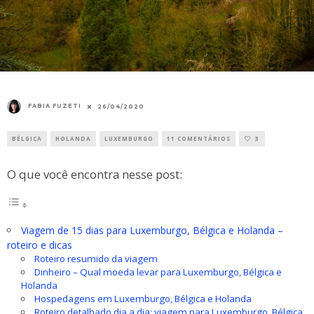
FABIA FUZETI
26/04/2020
BÉLGICA
HOLANDA
LUXEMBURGO
11 COMENTÁRIOS
3
O que você encontra nesse post:
Viagem de 15 dias para Luxemburgo, Bélgica e Holanda –
roteiro e dicas
Roteiro resumido da viagem
Dinheiro – Qual moeda levar para Luxemburgo, Bélgica e
Holanda
Hospedagens em Luxemburgo, Bélgica e Holanda
Roteiro detalhado dia a dia: viagem para Luxemburgo, Bélgica